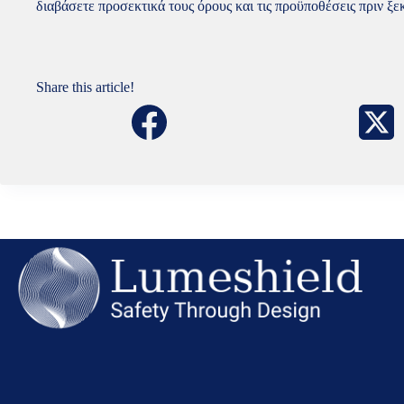
διαβάσετε προσεκτικά τους όρους και τις προϋποθέσεις πριν ξε
Share this article!