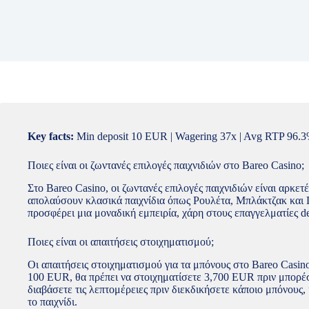
Key facts:
Min deposit 10 EUR | Wagering 37x | Avg RTP 96.3%
Ποιες είναι οι ζωντανές επιλογές παιχνιδιών στο Bareo Casino;
Στο Bareo Casino, οι ζωντανές επιλογές παιχνιδιών είναι αρκετ
απολαύσουν κλασικά παιχνίδια όπως Ρουλέτα, Μπλάκτζακ και Π
προσφέρει μια μοναδική εμπειρία, χάρη στους επαγγελματίες dea
Ποιες είναι οι απαιτήσεις στοιχηματισμού;
Οι απαιτήσεις στοιχηματισμού για τα μπόνους στο Bareo Casino
100 EUR, θα πρέπει να στοιχηματίσετε 3,700 EUR πριν μπορέσ
διαβάσετε τις λεπτομέρειες πριν διεκδικήσετε κάποιο μπόνους,
το παιχνίδι.