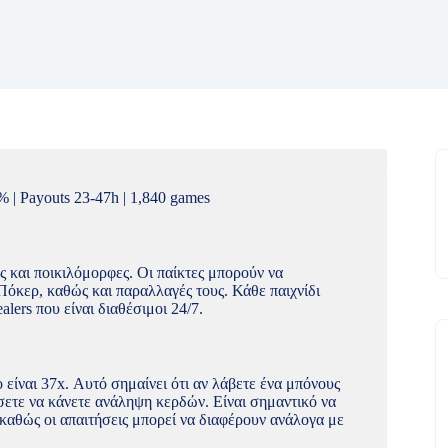
 | Payouts 23-47h | 1,840 games
ές και ποικιλόμορφες. Οι παίκτες μπορούν να
όκερ, καθώς και παραλλαγές τους. Κάθε παιχνίδι
lers που είναι διαθέσιμοι 24/7.
 είναι 37x. Αυτό σημαίνει ότι αν λάβετε ένα μπόνους
ετε να κάνετε ανάληψη κερδών. Είναι σημαντικό να
 καθώς οι απαιτήσεις μπορεί να διαφέρουν ανάλογα με