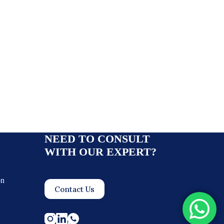
NEED TO CONSULT
WITH OUR EXPERT?
on
Contact Us