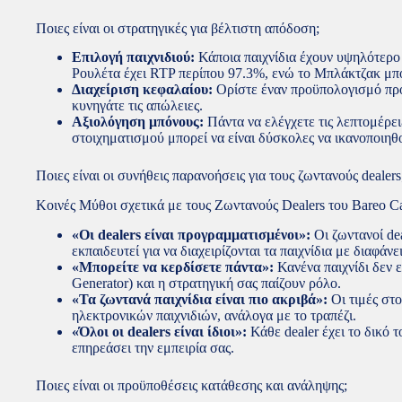
Ποιες είναι οι στρατηγικές για βέλτιστη απόδοση;
Επιλογή παιχνιδιού:
Κάποια παιχνίδια έχουν υψηλότερο 
Ρουλέτα έχει RTP περίπου 97.3%, ενώ το Μπλάκτζακ μπο
Διαχείριση κεφαλαίου:
Ορίστε έναν προϋπολογισμό προ
κυνηγάτε τις απώλειες.
Αξιολόγηση μπόνους:
Πάντα να ελέγχετε τις λεπτομέρει
στοιχηματισμού μπορεί να είναι δύσκολες να ικανοποιηθ
Ποιες είναι οι συνήθεις παρανοήσεις για τους ζωντανούς dealers
Κοινές Μύθοι σχετικά με τους Ζωντανούς Dealers του Bareo C
«Οι dealers είναι προγραμματισμένοι»:
Οι ζωντανοί dea
εκπαιδευτεί για να διαχειρίζονται τα παιχνίδια με διαφάνε
«Μπορείτε να κερδίσετε πάντα»:
Κανένα παιχνίδι δεν
Generator) και η στρατηγική σας παίζουν ρόλο.
«Τα ζωντανά παιχνίδια είναι πιο ακριβά»:
Οι τιμές στο
ηλεκτρονικών παιχνιδιών, ανάλογα με το τραπέζι.
«Όλοι οι dealers είναι ίδιοι»:
Κάθε dealer έχει το δικό τ
επηρεάσει την εμπειρία σας.
Ποιες είναι οι προϋποθέσεις κατάθεσης και ανάληψης;