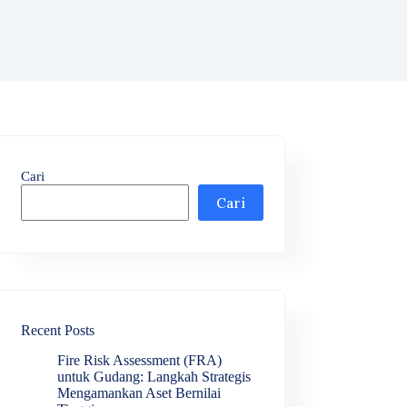
Cari
Cari
Recent Posts
Fire Risk Assessment (FRA)
untuk Gudang: Langkah Strategis
Mengamankan Aset Bernilai