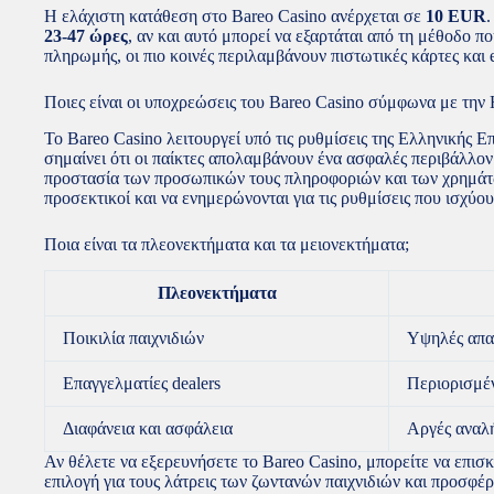
Η ελάχιστη κατάθεση στο Bareo Casino ανέρχεται σε
10 EUR
.
23-47 ώρες
, αν και αυτό μπορεί να εξαρτάται από τη μέθοδο π
πληρωμής, οι πιο κοινές περιλαμβάνουν πιστωτικές κάρτες και e
Ποιες είναι οι υποχρεώσεις του Bareo Casino σύμφωνα με την
Το Bareo Casino λειτουργεί υπό τις ρυθμίσεις της Ελληνικής
σημαίνει ότι οι παίκτες απολαμβάνουν ένα ασφαλές περιβάλλον 
προστασία των προσωπικών τους πληροφοριών και των χρημάτων
προσεκτικοί και να ενημερώνονται για τις ρυθμίσεις που ισχύου
Ποια είναι τα πλεονεκτήματα και τα μειονεκτήματα;
Πλεονεκτήματα
Ποικιλία παιχνιδιών
Υψηλές απα
Επαγγελματίες dealers
Περιορισμέ
Διαφάνεια και ασφάλεια
Αργές αναλή
Αν θέλετε να εξερευνήσετε το Bareo Casino, μπορείτε να επισκ
επιλογή για τους λάτρεις των ζωντανών παιχνιδιών και προσφέρ