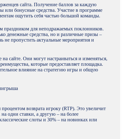
рженцев сайта. Получение баллов за каждую
зы или бонусные средства. Участие в программе
иентам ощутить себя частью большой команды.
им праздником для неподражаемых поклонников.
ько денежные средства, но и различные призы –
чь не пропустить актуальные мероприятия и
на сайте. Они могут настраиваться и изменяться,
реимущества, которые предоставляет площадка.
ительное влияние на стратегию игры и общую
выигрыша
 процентом возврата игроку (RTP). Это увеличит
на одни ставки, а другую – на более
классические слоты и 30% – на новинках или