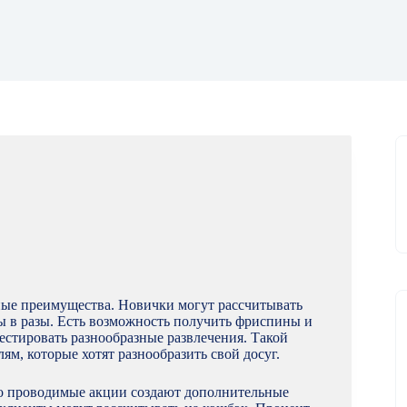
ные преимущества. Новички могут рассчитывать
 в разы. Есть возможность получить фриспины и
естировать разнообразные развлечения. Такой
ям, которые хотят разнообразить свой досуг.
но проводимые акции создают дополнительные