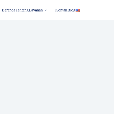
Beranda
Tentang
Layanan
Kontak
Blog