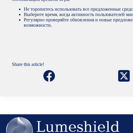
Не торопитесь использовать все предложенные средст
Выберите время, когда активность пользователей ми
Регулярно проверяйте обновления и новые предложе
возможности.
Share this article!